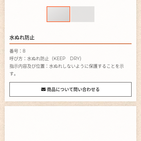
水ぬれ防止
番号：8
呼び方：水ぬれ防止（KEEP DRY）
指示内容及び位置：水ぬれしないように保護することを示
す。
商品について問い合わせる