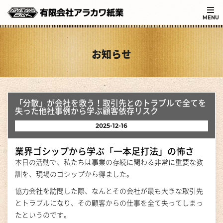
MENU
お知らせ
「分散」が会社を救う！取引先とのトラブルで全てを
失った他社事例から学ぶ顧客依存リスク
2025-12-16
業界ゴシップから学ぶ「一本足打法」の怖さ
本日の活動で、私たちは事業の存続に関わる非常に重要な教
訓を、現場のゴシップから得ました。
協力会社を訪問した際、なんとその会社が最も大きな取引先
とトラブルになり、その顧客からの仕事を全て失ってしまっ
たというのです。