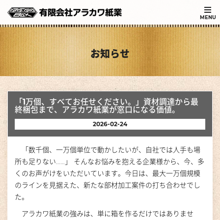
MENU
お知らせ
「1万個、すべてお任せください。」資材調達から最
終梱包まで、アラカワ紙業が窓口になる価値。
2026-02-24
「数千個、一万個単位で動かしたいが、自社では人手も場
所も足りない……」 そんなお悩みを抱える企業様から、今、多
くのお声がけをいただいています。今日は、最大一万個規模
のラインを見据えた、新たな部材加工案件の打ち合わせでし
た。
アラカワ紙業の強みは、単に箱を作るだけではありませ