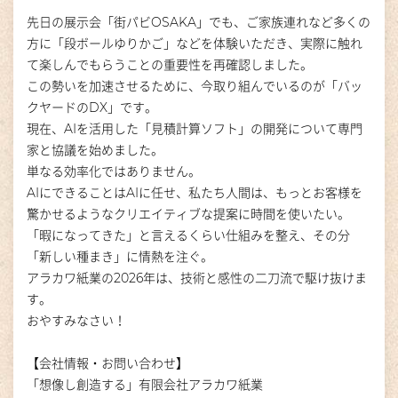
先日の展示会「街パビOSAKA」でも、ご家族連れなど多くの
方に「段ボールゆりかご」などを体験いただき、実際に触れ
て楽しんでもらうことの重要性を再確認しました
。
この勢いを加速させるために、今取り組んでいるのが「バッ
クヤードのDX」です。
現在、AIを活用した「見積計算ソフト」の開発について専門
家と協議を始めました
。
単なる効率化ではありません。
AIにできることはAIに任せ、私たち人間は、もっとお客様を
驚かせるようなクリエイティブな提案に時間を使いたい
。
「
暇になってきた
」と言えるくらい仕組みを整え、その分
「新しい種まき」に情熱を注ぐ。
アラカワ紙業の2026年は、技術と感性の二刀流で駆け抜けま
す。
おやすみなさい！
【会社情報・お問い合わせ】
「想像し創造する」有限会社アラカワ紙業