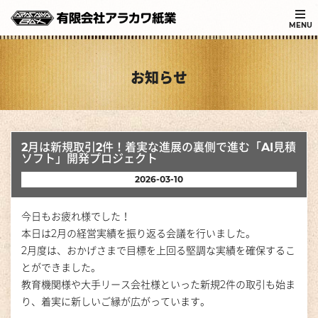
MENU
お知らせ
2月は新規取引2件！着実な進展の裏側で進む「AI見積
ソフト」開発プロジェクト
2026-03-10
今日もお疲れ様でした！
本日は2月の経営実績を振り返る会議を行いました。
2月度は、おかげさまで
目標を上回る堅調な実績
を確保するこ
とができました。
教育機関様や大手リース会社様といった新規2件の取引も始ま
り、着実に新しいご縁が広がっています。