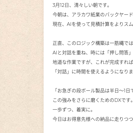
3月12日、清々しい朝です。
今朝は、アラカワ紙業のバックヤー
現在、AIを使って見積計算をよりス
正直、このロジック構築は一筋縄で
AIと対話を重ね、時には「押し問答
地道な作業ですが、これが完成すれ
「対話」に時間を使えるようになり
「
お急ぎの段ボール製品は半日～1日
この強みをさらに磨くためのDXです
一歩ずつ、着実に。
今日はお得意先様への納品に走りつ