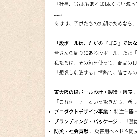
「社長、96本もあれば1本くらい減
……。
あはは、子供たちの笑顔のためなら、
---------------------------------------------
「段ボールは、ただの『ゴミ』では
皆さんの周りにある段ボール、ただ
私たちは、その箱を使って、商品の
「想像し創造する」情熱で、皆さん
---------------------------------------------
東大阪の段ボール設計・製造・販売
「これ何！？」という驚きから、新
プロダクトデザイン事業：
特注什器
ブランディング・パッケージ：
「選
防災・社会貢献：
災害用ベッドや簡