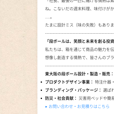
「社長、最後の一匹に賭ける情熱は
ね。こないだの週末料理、味付けが
……。
たまに設計ミス（味の失敗）もあり
---------------------------------------------
「段ボールは、笑顔と未来を創る投
私たちは、箱を通じて商品の魅力を
想像し創造する情熱で、皆さんのブ
---------------------------------------------
東大阪の段ボール設計・製造・販売
プロダクトデザイン事業：
特注什器
ブランディング・パッケージ：
選ば
防災・社会貢献：
災害用ベッドや簡
▶︎ お問い合わせ・お見積りはこちら