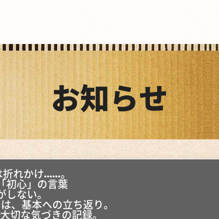
お知らせ
は折れかけ……。
「初心」の言葉
がしない。
のは、基本への立ち返り。
、大切な気づきの記録。