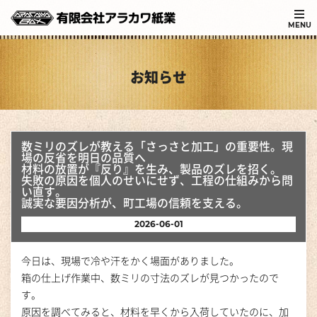
MENU
お知らせ
数ミリのズレが教える「さっさと加工」の重要性。現
場の反省を明日の品質へ
材料の放置が『反り』を生み、製品のズレを招く。
失敗の原因を個人のせいにせず、工程の仕組みから問
い直す。
誠実な要因分析が、町工場の信頼を支える。
2026-06-01
今日は、現場で冷や汗をかく場面がありました。
箱の仕上げ作業中、数ミリの寸法のズレが見つかったので
す。
原因を調べてみると、材料を早くから入荷していたのに、加