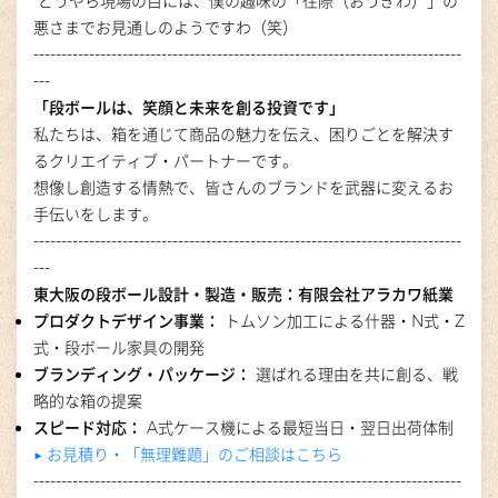
どうやら現場の目には、僕の趣味の「往際（おうぎわ）」の
悪さまでお見通しのようですわ（笑）
-----------------------------------------------------------------------------
---
「段ボールは、笑顔と未来を創る投資です」
私たちは、箱を通じて商品の魅力を伝え、困りごとを解決す
るクリエイティブ・パートナーです。
想像し創造する情熱で、皆さんのブランドを武器に変えるお
手伝いをします。
-----------------------------------------------------------------------------
---
東大阪の段ボール設計・製造・販売：有限会社アラカワ紙業
プロダクトデザイン事業：
トムソン加工による什器・N式・Z
式・段ボール家具の開発
ブランディング・パッケージ：
選ばれる理由を共に創る、戦
略的な箱の提案
スピード対応：
A式ケース機による最短当日・翌日出荷体制
▶︎ お見積り・「無理難題」のご相談はこちら
-----------------------------------------------------------------------------