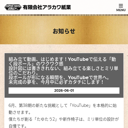
MENU
お知らせ
組み立て動画、はじめます！YouTubeで伝える「動
く段ボール」のワクワク感
設計図には書ききれない、組み立てる楽しさとミリ単
位のこだわり。
段ボールが形になる瞬間を、YouTubeで世界へ。
未完成の夢を、今月中に必ずカタチにします！
2026-06-01
6月、第38期の新たな挑戦として「YouTube」を本格的に始
動させます。
僕たちが創る「たゆたう2」や新作椅子は、ミリ単位の設計が
自慢です。