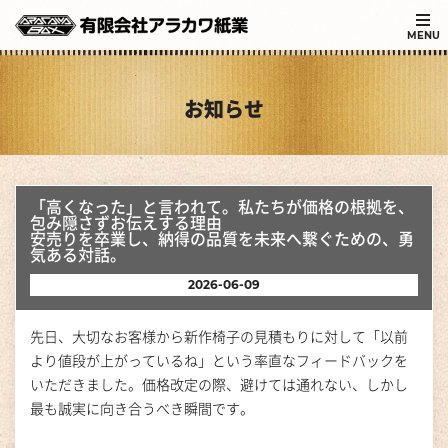
MENU
お知らせ
「高くなった」と言われて。私たちが価格の根拠を、
包み隠さずお伝えする理由
安売りを卒業し、納得の品質を未来へ繋ぐための、勇
気ある対話。
2026-06-09
先日、大切なお客様から新作椅子の見積もりに対して「以前
より値段が上がっているね」という率直なフィードバックを
いただきました。価格改定の際、避けては通れない、しかし
最も誠実に向き合うべき瞬間です。