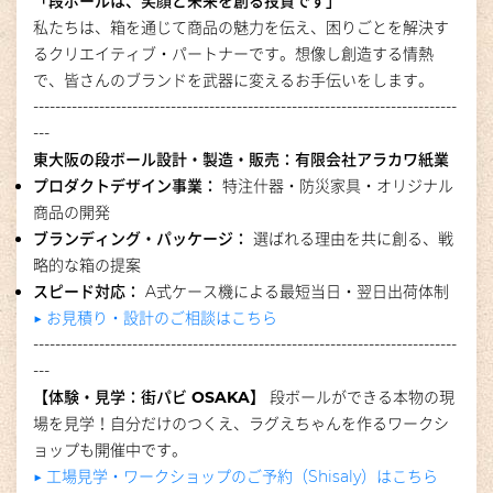
「段ボールは、笑顔と未来を創る投資です」
私たちは、箱を通じて商品の魅力を伝え、困りごとを解決す
るクリエイティブ・パートナーです。
想像し創造する情熱
で、皆さんのブランドを武器に変えるお手伝いをします。
-----------------------------------------------------------------------------
---
東大阪の段ボール設計・製造・販売：有限会社アラカワ紙業
プロダクトデザイン事業：
特注什器・防災家具・オリジナル
商品の開発
ブランディング・パッケージ：
選ばれる理由を共に創る、戦
略的な箱の提案
スピード対応：
A式ケース機による最短当日・翌日出荷体制
▶︎ お見積り・設計のご相談はこちら
-----------------------------------------------------------------------------
---
【体験・見学：街パビ OSAKA】
段ボールができる本物の現
場を見学！自分だけのつくえ、ラグえちゃんを作るワークシ
ョップも開催中です。
▶︎ 工場見学・ワークショップのご予約（Shisaly）はこちら