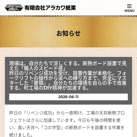
MENU
お知らせ
現場は、自分たちで涼しくする。断熱ボード設置で見
えた「職人のスピード感」
昨日のリベンジ成功を受け、設置作業が本格化。フォ
ークリフトの操作から梁への縛り方まで、完全にマス
ターした『要領』。自分たちの環境を自らの手で改善
する、町工場のDIY精神が加速する。
2026-06-11
昨日の「リベンジ成功」から一夜明け、工場の天井断熱プロ
ジェクトはさらに加速しています。今日も午後の時間を使
い、高い天井へ「コの字型」の断熱ボードを設置する作業を
続けました。