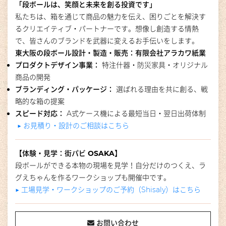
「段ボールは、笑顔と未来を創る投資です」
私たちは、箱を通じて商品の魅力を伝え、困りごとを解決す
るクリエイティブ・パートナーです。
想像し創造する情熱
で、皆さんのブランドを武器に変えるお手伝いをします。
東大阪の段ボール設計・製造・販売：有限会社アラカワ紙業
プロダクトデザイン事業：
特注什器・防災家具・オリジナル
商品の開発
ブランディング・パッケージ：
選ばれる理由を共に創る、戦
略的な箱の提案
スピード対応：
A式ケース機による最短当日・翌日出荷体制
▶︎ お見積り・設計のご相談はこちら
【体験・見学：街パビ OSAKA】
段ボールができる本物の現場を見学！自分だけのつくえ、ラ
グえちゃんを作るワークショップも開催中です。
▶︎ 工場見学・ワークショップのご予約（Shisaly）はこちら
お問い合わせ