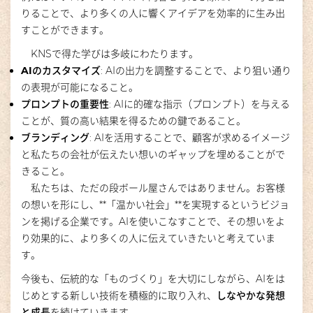
りることで、より多くの人に響くアイデアを効率的に生み出
すことができます。
KNSで得た学びは多岐にわたります。
AIのカスタマイズ
: AIの出力を調整することで、より狙い通り
の表現が可能になること。
プロンプトの重要性
: AIに的確な指示（プロンプト）を与える
ことが、質の高い結果を得るための鍵であること。
ブランディング
: AIを活用することで、顧客が求めるイメージ
と私たちの会社が伝えたい想いのギャップを埋めることがで
きること。
私たちは、ただの段ボール屋さんではありません。お客様
の想いを形にし、**「温かい社会」**を実現するというビジョ
ンを掲げる企業です。AIを使いこなすことで、その想いをよ
り効果的に、より多くの人に伝えていきたいと考えていま
す。
今後も、伝統的な「ものづくり」を大切にしながら、AIをは
じめとする新しい技術を積極的に取り入れ、
しなやかな発想
と成長
を続けていきます。