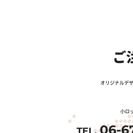
ご
オリジナルデザ
小ロ
06-6