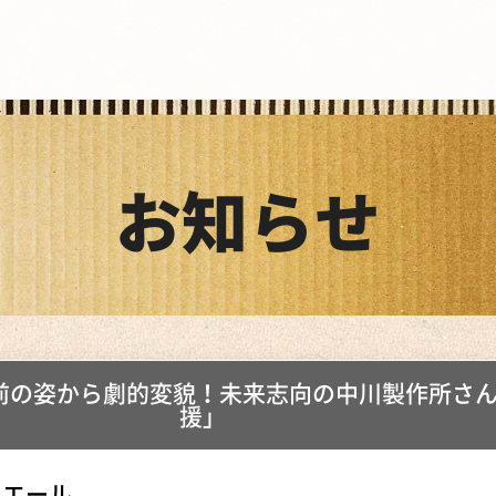
お知らせ
前の姿から劇的変貌！未来志向の中川製作所さん
援」
いエール