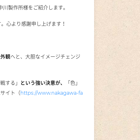
中川製作所様をご紹介します。
す。心より感謝申し上げます！
な外観
へと、大胆なイメージチェンジ
挑戦する」
という強い決意が、
「色」
式サイト（
https://www.nakagawa-fa