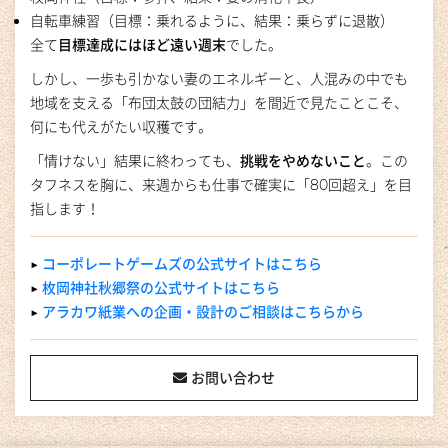
自転車練習（目標：乗れるように、結果：乗らずに退散）
全て
目標達成にはほど遠い週末
でした。
しかし、一歩も引かない妻のエネルギーと、人混みの中でも
地域を支える「布団太鼓の団結力」を間近で見たことこそ、
何にも代えがたい収穫です。
「情けない」結果に終わっても、
挑戦をやめないこと
。この
タフネスを胸に、来週からも仕事で確実に「80回超え」を目
指します！
▶︎
コーポレートゲームズの公式サイトはこちら
▶︎
枚岡神社秋郷祭の公式サイトはこちら
▶︎
アラカワ紙業への企画・設計のご相談はこちらから
お問い合わせ