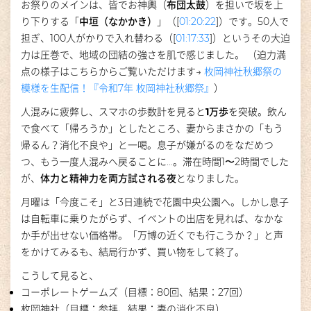
お祭りのメインは、皆でお神輿（
布団太鼓
）を担いで坂を上
り下りする「
中垣（なかかき）
」（[
01:20:22
]）です。50人で
担ぎ、100人がかりで入れ替わる（[
01:17:33
]）というその大迫
力は圧巻で、地域の団結の強さを肌で感じました。 （迫力満
点の様子はこちらからご覧いただけます→
枚岡神社秋郷祭の
模様を生配信！『令和7年 枚岡神社秋郷祭』
）
人混みに疲弊し、スマホの歩数計を見ると
1万歩
を突破。飲ん
で食べて「帰ろうか」としたところ、妻からまさかの「もう
帰るん？消化不良や」と一喝。息子が嫌がるのをなだめつ
つ、もう一度人混みへ戻ることに…。滞在時間1〜2時間でした
が、
体力と精神力を両方試される夜
となりました。
月曜は「今度こそ」と3日連続で花園中央公園へ。しかし息子
は自転車に乗りたがらず、イベントの出店を見れば、なかな
か手が出せない価格帯。「万博の近くでも行こうか？」と声
をかけてみるも、結局行かず、買い物をして終了。
こうして見ると、
コーポレートゲームズ（目標：80回、結果：27回）
枚岡神社（目標：参拝、結果：妻の消化不良）