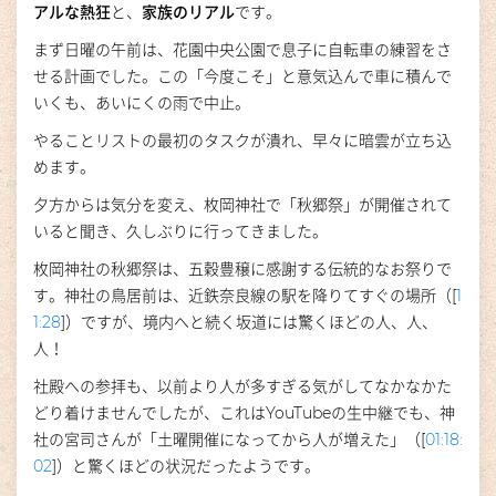
アルな熱狂
と、
家族のリアル
です。
まず日曜の午前は、花園中央公園で息子に自転車の練習をさ
せる計画でした。この「今度こそ」と意気込んで車に積んで
いくも、あいにくの雨で中止。
やることリストの最初のタスクが潰れ、早々に暗雲が立ち込
めます。
夕方からは気分を変え、枚岡神社で「秋郷祭」が開催されて
いると聞き、久しぶりに行ってきました。
枚岡神社の秋郷祭は、五穀豊穣に感謝する伝統的なお祭りで
す。神社の鳥居前は、近鉄奈良線の駅を降りてすぐの場所（[
1
1:28
]）ですが、境内へと続く坂道には驚くほどの人、人、
人！
社殿への参拝も、以前より人が多すぎる気がしてなかなかた
どり着けませんでしたが、これはYouTubeの生中継でも、神
社の宮司さんが「土曜開催になってから人が増えた」（[
01:18:
02
]）と驚くほどの状況だったようです。