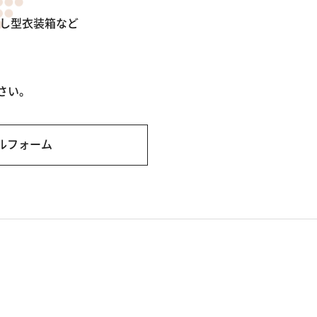
出し型衣装箱など
MORE
さい。
MORE
ルフォーム
加します」
MORE
MORE