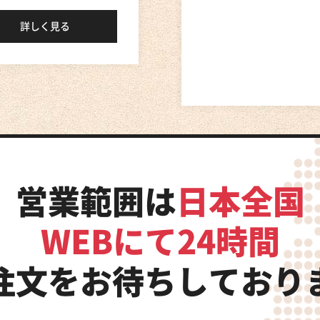
詳しく見る
月30日（日）
巨大迷路 in 小阪駅前広場
た。ありがとうございました。
行こう！
」に出展します！
営業範囲は
日本全国
た。ありがとうございました。
WEBにて24時間
セ東大阪2025
」に出展します
注文をお待ちしており
た。ありがとうございました。